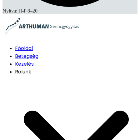
Nyitva: H-P 8–20
Főoldal
Betegség
Kezelés
Rólunk