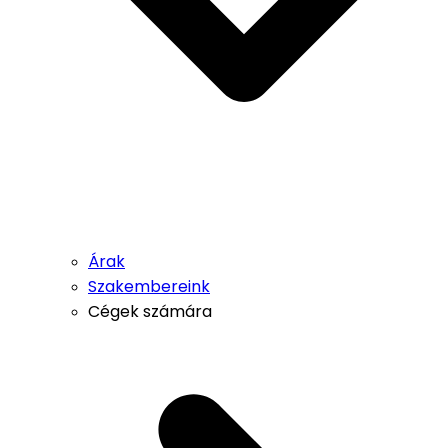
Árak
Szakembereink
Cégek számára