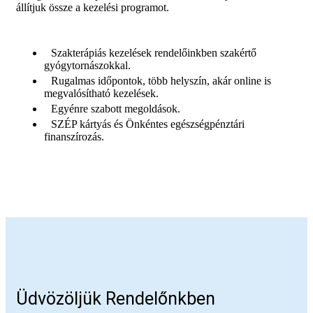
állítjuk össze a kezelési programot.
Szakterápiás kezelések rendelőinkben szakértő
gyógytornászokkal.
Rugalmas időpontok, több helyszín, akár online is
megvalósítható kezelések.
Egyénre szabott megoldások.
SZÉP kártyás és Önkéntes egészségpénztári
finanszírozás.
Üdvözöljük Rendelőnkben