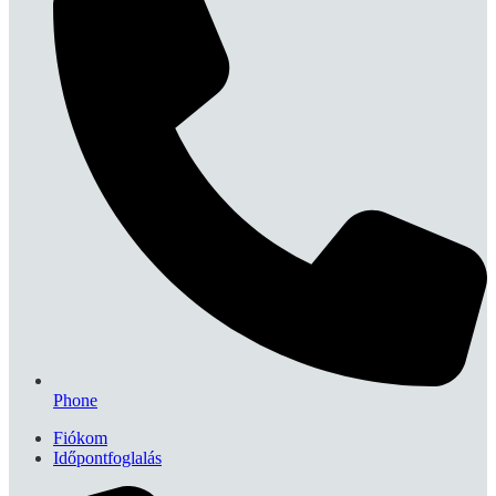
Phone
Fiókom
Időpontfoglalás